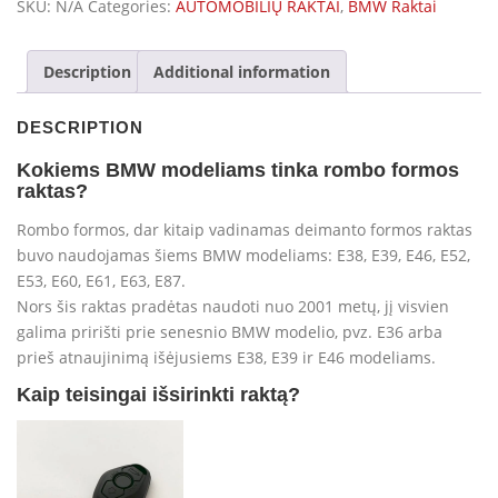
3,
SKU:
N/A
Categories:
AUTOMOBILIŲ RAKTAI
,
BMW Raktai
5,
6,
Description
Additional information
7,
X3,X5,
DESCRIPTION
Z3,
E38,
Kokiems BMW modeliams tinka rombo formos
E39,
raktas?
E46,
Rombo formos, dar kitaip vadinamas deimanto formos raktas
E53,
buvo naudojamas šiems BMW modeliams: E38, E39, E46, E52,
E60,
E53, E60, E61, E63, E87.
E63,
Nors šis raktas pradėtas naudoti nuo 2001 metų, jį visvien
E87
galima pririšti prie senesnio BMW modelio, pvz. E36 arba
modeliams
prieš atnaujinimą išėjusiems E38, E39 ir E46 modeliams.
quantity
Kaip teisingai išsirinkti raktą?