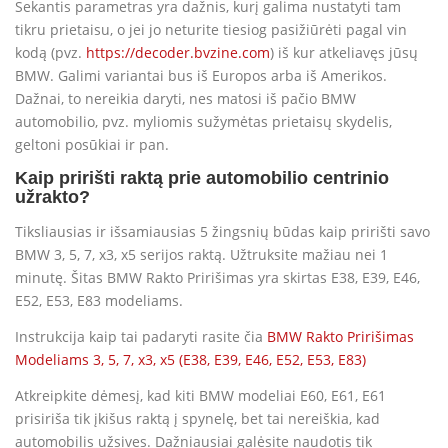
Sekantis parametras yra dažnis, kurį galima nustatyti tam
tikru prietaisu, o jei jo neturite tiesiog pasižiūrėti pagal vin
kodą (pvz.
https://decoder.bvzine.com
) iš kur atkeliavęs jūsų
BMW. Galimi variantai bus iš Europos arba iš Amerikos.
Dažnai, to nereikia daryti, nes matosi iš pačio BMW
automobilio, pvz. myliomis sužymėtas prietaisų skydelis,
geltoni posūkiai ir pan.
Kaip pririšti raktą prie automobilio centrinio
užrakto?
Tiksliausias ir išsamiausias 5 žingsnių būdas kaip pririšti savo
BMW 3, 5, 7, x3, x5 serijos raktą. Užtruksite mažiau nei 1
minutę. Šitas BMW Rakto Pririšimas yra skirtas E38, E39, E46,
E52, E53, E83 modeliams.
Instrukcija kaip tai padaryti rasite čia
BMW Rakto Pririšimas
Modeliams 3, 5, 7, x3, x5 (E38, E39, E46, E52, E53, E83)
Atkreipkite dėmesį, kad kiti BMW modeliai E60, E61, E61
prisiriša tik įkišus raktą į spynelę, bet tai nereiškia, kad
automobilis užsives. Dažniausiai galėsite naudotis tik