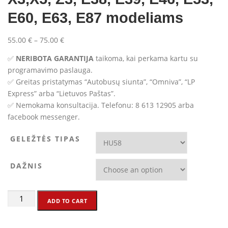
E60, E63, E87 modeliams
55.00
€
–
75.00
€
✅
NERIBOTA GARANTIJA
taikoma, kai perkama kartu su
programavimo paslauga.
✅ Greitas pristatymas “Autobusų siunta”, “Omniva”, “LP
Express” arba “Lietuvos Paštas”.
✅ Nemokama konsultacija. Telefonu: 8 613 12905 arba
facebook messenger.
GELEŽTĖS TIPAS
DAŽNIS
BMW
ADD TO CART
Rombo
Raktas