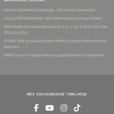
v
e
a
v
Keyless Automobilio Apsauga – Pirma tokia pasaulyje!
r
a
i
Likučių IŠPARDAVIMAS! -40% BMW Rombo Formos Raktas!
r
a
i
BMW Rakto Pririšimas Modeliams 3, 5, 7, x3, x5 (E38, E39, E46,
n
a
E52, E53, E83)
t
n
STORA -40% Nuolaida Visiems BMW E-Serijos Rombo formos
s
t
Raktams!
.
s
T
BMW E serijos F-Style Raktas su papildomomis funkcijomis
.
h
T
e
h
o
e
p
o
t
p
i
t
o
MES SOCIALINIUOSE TINKLUOSE
i
n
o
s
n
m
s