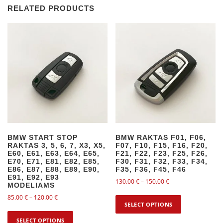
RELATED PRODUCTS
BMW START STOP
BMW RAKTAS F01, F06,
RAKTAS 3, 5, 6, 7, X3, X5,
F07, F10, F15, F16, F20,
E60, E61, E63, E64, E65,
F21, F22, F23, F25, F26,
E70, E71, E81, E82, E85,
F30, F31, F32, F33, F34,
E86, E87, E88, E89, E90,
F35, F36, F45, F46
E91, E92, E93
130.00
€
–
150.00
€
MODELIAMS
T
85.00
€
–
120.00
€
SELECT OPTIONS
h
T
i
SELECT OPTIONS
h