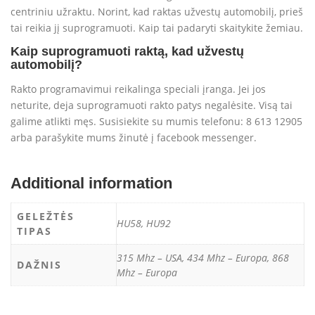
centriniu užraktu. Norint, kad raktas užvestų automobilį, prieš
tai reikia jį suprogramuoti. Kaip tai padaryti skaitykite žemiau.
Kaip suprogramuoti raktą, kad užvestų
automobilį?
Rakto programavimui reikalinga speciali įranga. Jei jos
neturite, deja suprogramuoti rakto patys negalėsite. Visą tai
galime atlikti męs. Susisiekite su mumis telefonu: 8 613 12905
arba parašykite mums žinutė į facebook messenger.
Additional information
GELEŽTĖS
HU58, HU92
TIPAS
315 Mhz – USA, 434 Mhz – Europa, 868
DAŽNIS
Mhz – Europa