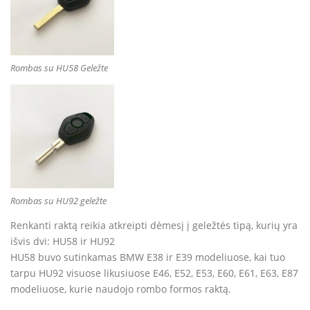
Rombas su HU58 Geležte
Rombas su HU92 geležte
Renkanti raktą reikia atkreipti dėmesį į geležtės tipą, kurių yra
išvis dvi: HU58 ir HU92
HU58 buvo sutinkamas BMW E38 ir E39 modeliuose, kai tuo
tarpu HU92 visuose likusiuose E46, E52, E53, E60, E61, E63, E87
modeliuose, kurie naudojo rombo formos raktą.