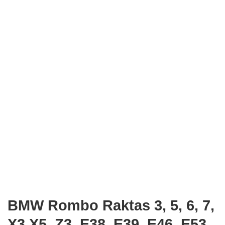
BMW Rombo Raktas 3, 5, 6, 7,
X3,X5, Z3, E38, E39, E46, E53,