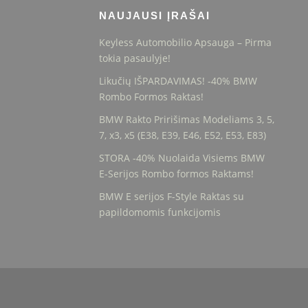
NAUJAUSI ĮRAŠAI
Keyless Automobilio Apsauga – Pirma
tokia pasaulyje!
Likučių IŠPARDAVIMAS! -40% BMW
Rombo Formos Raktas!
BMW Rakto Pririšimas Modeliams 3, 5,
7, x3, x5 (E38, E39, E46, E52, E53, E83)
STORA -40% Nuolaida Visiems BMW
E-Serijos Rombo formos Raktams!
BMW E serijos F-Style Raktas su
papildomomis funkcijomis